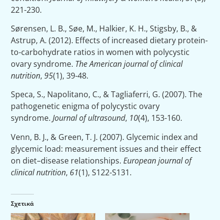
221-230.
Sørensen, L. B., Søe, M., Halkier, K. H., Stigsby, B., &
Astrup, A. (2012). Effects of increased dietary protein-
to-carbohydrate ratios in women with polycystic
ovary syndrome.
The American journal of clinical
nutrition
,
95
(1), 39-48.
Speca, S., Napolitano, C., & Tagliaferri, G. (2007). The
pathogenetic enigma of polycystic ovary
syndrome.
Journal of ultrasound
,
10
(4), 153-160.
Venn, B. J., & Green, T. J. (2007). Glycemic index and
glycemic load: measurement issues and their effect
on diet–disease relationships.
European journal of
clinical nutrition
,
61
(1), S122-S131.
Σχετικά