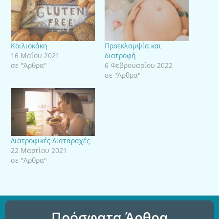
Κοιλιοκάκη
Προεκλαμψία και
16 Μαΐου 2021
διατροφή
σε "Άρθρα"
6 Φεβρουαρίου 2022
σε "Άρθρα"
Διατροφικές Διαταραχές
22 Μαρτίου 2021
σε "Άρθρα"
Πρόσφατα Άρθρα