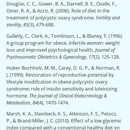
Douglas, C. C., Gower, B. A., Darnell, B. E., Ovalle, F.,
Oster, R. A., & Azziz, R. (2006). Role of diet in the
treatment of polycystic ovary syndrome.
Fertility and
sterility
,
85
(3), 679-688.
Galletly, C., Clark, A., Tomlinson, L., & Blaney, F. (1996).
A group program for obese, infertile women: weight
loss and improved psychological health.
Journal of
Psychosomatic Obstetrics & Gynecology
,
17
(2), 125-128.
Huber-Buchholz, M. M., Carey, D. G. P., & Norman, R.
J. (1999). Restoration of reproductive potential by
lifestyle modification in obese polycystic ovary
syndrome: role of insulin sensitivity and luteinizing
hormone.
The Journal of Clinical Endocrinology &
Metabolism
,
84
(4), 1470-1474.
Marsh, K. A., Steinbeck, K. S., Atkinson, F. S., Petocz,
P., & Brand-Miller, J. C. (2010). Effect of a low glycemic
index compared with a conventional healthy diet on