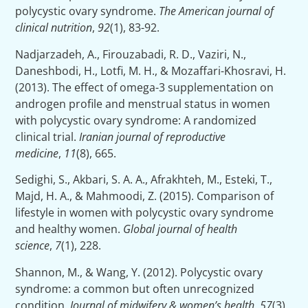
polycystic ovary syndrome.
The American journal of
clinical nutrition
,
92
(1), 83-92.
Nadjarzadeh, A., Firouzabadi, R. D., Vaziri, N.,
Daneshbodi, H., Lotfi, M. H., & Mozaffari-Khosravi, H.
(2013). The effect of omega-3 supplementation on
androgen profile and menstrual status in women
with polycystic ovary syndrome: A randomized
clinical trial.
Iranian journal of reproductive
medicine
,
11
(8), 665.
Sedighi, S., Akbari, S. A. A., Afrakhteh, M., Esteki, T.,
Majd, H. A., & Mahmoodi, Z. (2015). Comparison of
lifestyle in women with polycystic ovary syndrome
and healthy women.
Global journal of health
science
,
7
(1), 228.
Shannon, M., & Wang, Y. (2012). Polycystic ovary
syndrome: a common but often unrecognized
condition.
Journal of midwifery & women’s health
,
57
(3),